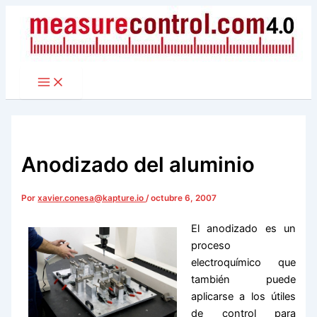
Ir
al
contenido
Anodizado del aluminio
Por
xavier.conesa@kapture.io
/
octubre 6, 2007
El anodizado es un
proceso
electroquímico que
también puede
aplicarse a los útiles
de control para