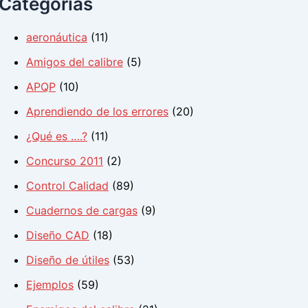
Categorías
p
o
r
aeronáutica
(11)
:
Amigos del calibre
(5)
APQP
(10)
Aprendiendo de los errores
(20)
¿Qué es ….?
(11)
Concurso 2011
(2)
Control Calidad
(89)
Cuadernos de cargas
(9)
Diseño CAD
(18)
Diseño de útiles
(53)
Ejemplos
(59)