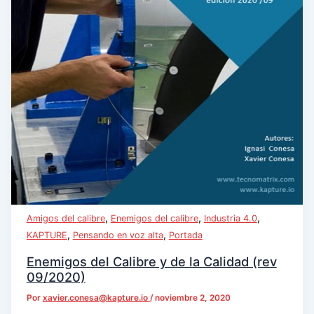
,
,
,
Amigos del calibre
Enemigos del calibre
Industria 4.0
,
,
KAPTURE
Pensando en voz alta
Portada
Enemigos del Calibre y de la Calidad (rev
09/2020)
Por
xavier.conesa@kapture.io
/
noviembre 2, 2020