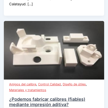
Calatayud. […]
,
,
,
Amigos del calibre
Control Calidad
Diseño de útiles
Materiales y tratamientos
¿Podemos fabricar calibres (fiables)
mediante impresión aditiva?