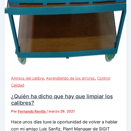
,
,
Amigos del calibre
Aprendiendo de los errores
Control
Calidad
¿Quién ha dicho que hay que limpiar los
calibres?
Por
Fernando Revilla
/
marzo 29, 2021
Hace unos días tuve la oportunidad de volver a hablar
con mi amigo Luis Sanfiz, Plant Manager de SIGIT