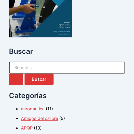
Buscar
B
u
s
c
a
Categorías
r
p
o
aeronáutica
(11)
r
:
Amigos del calibre
(5)
APQP
(10)