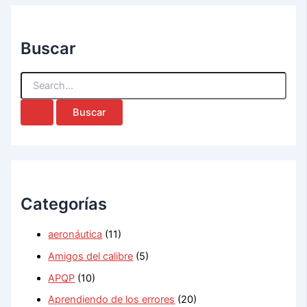
Buscar
B
u
s
c
a
r
p
o
r
Categorías
:
aeronáutica
(11)
Amigos del calibre
(5)
APQP
(10)
Aprendiendo de los errores
(20)