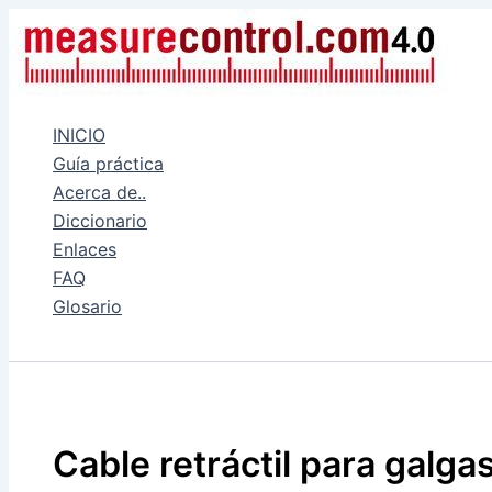
Ir
al
contenido
INICIO
Guía práctica
Acerca de..
Diccionario
Enlaces
FAQ
Glosario
Buscar
Cable retráctil para galga