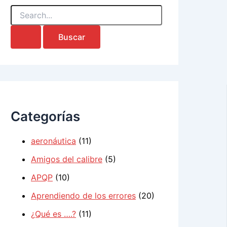
B
u
s
c
a
r
p
o
r
:
Categorías
aeronáutica
(11)
Amigos del calibre
(5)
APQP
(10)
Aprendiendo de los errores
(20)
¿Qué es ….?
(11)