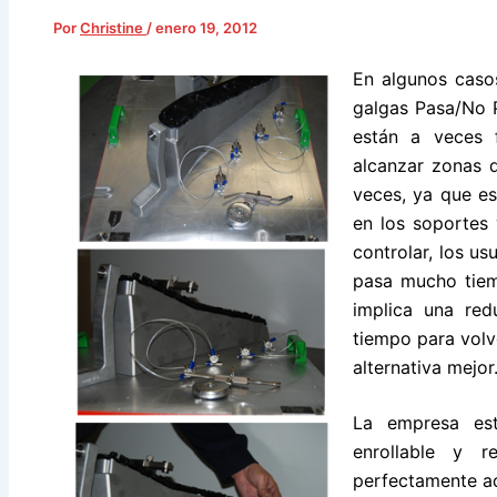
Por
Christine
/
enero 19, 2012
En algunos casos
galgas Pasa/No 
están a veces 
alcanzar zonas d
veces, ya que e
en los soportes y
controlar, los u
pasa mucho tiem
implica una red
tiempo para volv
alternativa mejor
La empresa est
enrollable y r
perfectamente ad