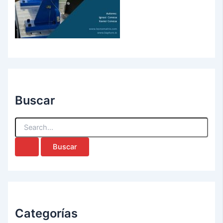
Buscar
B
u
s
c
a
r
p
o
r
Categorías
: