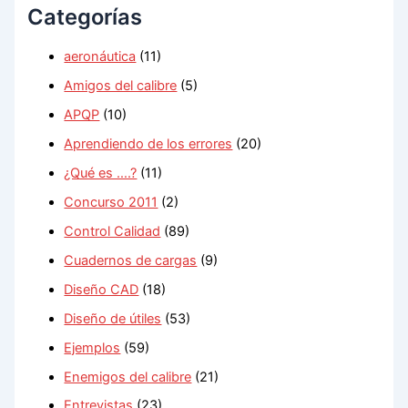
Categorías
:
aeronáutica
(11)
Amigos del calibre
(5)
APQP
(10)
Aprendiendo de los errores
(20)
¿Qué es ….?
(11)
Concurso 2011
(2)
Control Calidad
(89)
Cuadernos de cargas
(9)
Diseño CAD
(18)
Diseño de útiles
(53)
Ejemplos
(59)
Enemigos del calibre
(21)
Entrevistas
(23)