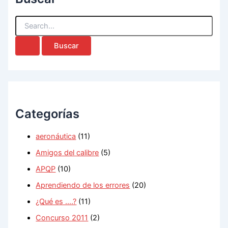
B
u
s
c
a
r
p
o
r
Categorías
:
aeronáutica
(11)
Amigos del calibre
(5)
APQP
(10)
Aprendiendo de los errores
(20)
¿Qué es ….?
(11)
Concurso 2011
(2)